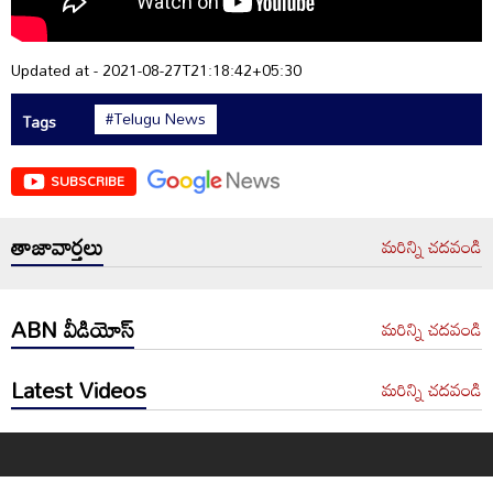
Updated at - 2021-08-27T21:18:42+05:30
#Telugu News
Tags
SUBSCRIBE
తాజావార్తలు
మరిన్ని చదవండి
ABN వీడియోస్
మరిన్ని చదవండి
Latest Videos
మరిన్ని చదవండి