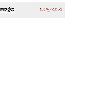
ావార్తలు
మరిన్ని చదవండి