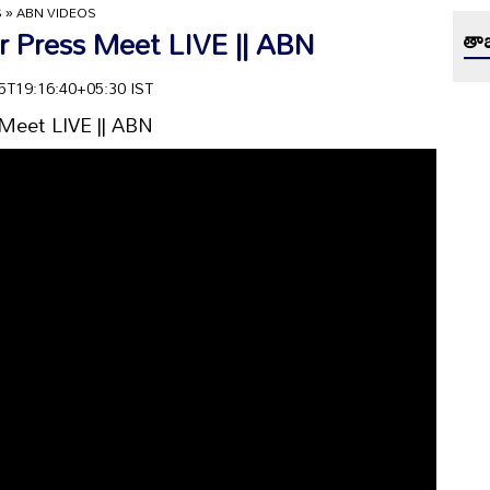
S
»
ABN VIDEOS
r Press Meet LIVE || ABN
తాజ
-25T19:16:40+05:30 IST
 Meet LIVE || ABN