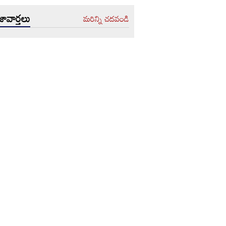
ావార్తలు
మరిన్ని చదవండి