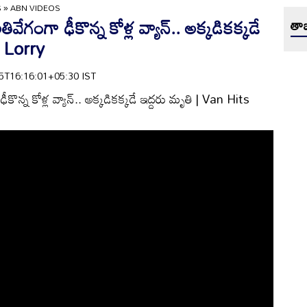
S
»
ABN VIDEOS
తివేగంగా ఢీకొన్న కోళ్ల వ్యాన్.. అక్కడికక్కడే
తాజ
s Lorry
-25T16:16:01+05:30 IST
ఢీకొన్న కోళ్ల వ్యాన్.. అక్కడికక్కడే ఇద్దరు మృతి | Van Hits