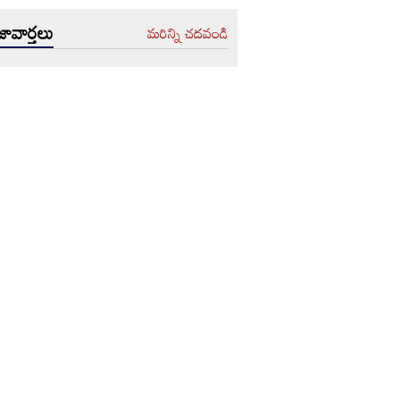
ావార్తలు
మరిన్ని చదవండి