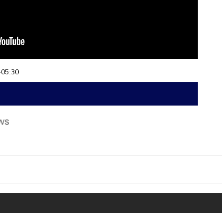
+05:30