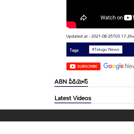
Updated at - 2021-08-25T03:17:26
#Telugu News
Tags
SUBSCRIBE
ABN వీడియోస్
Latest Videos