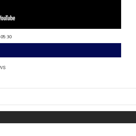
+05:30