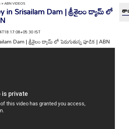
S
»
ABN VIDEOS
in Srisailam Dam | శ్రీశైలం డ్యామ్ లో
తాజ
BN
-24T18:17:08+05:30 IST
am Dam | శ్రీశైలం డ్యామ్ లో పెరుగుతున్న పూడిక | ABN