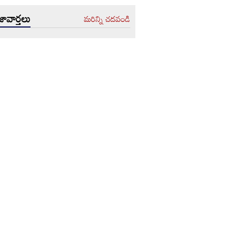
ావార్తలు
మరిన్ని చదవండి