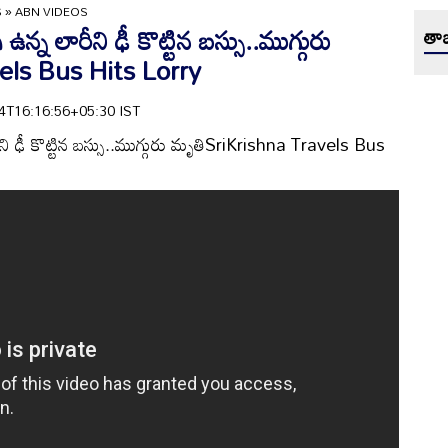
S
»
ABN VIDEOS
న్న లారీని ఢీ కొట్టిన బస్సు..ముగ్గురు
తాజ
els Bus Hits Lorry
-24T16:16:56+05:30 IST
ీని ఢీ కొట్టిన బస్సు..ముగ్గురు మృతిSriKrishna Travels Bus