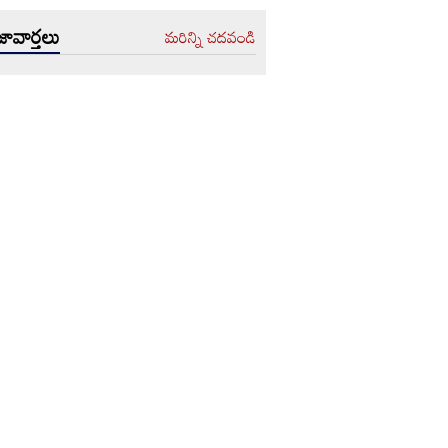
ావార్తలు
మరిన్ని చదవండి