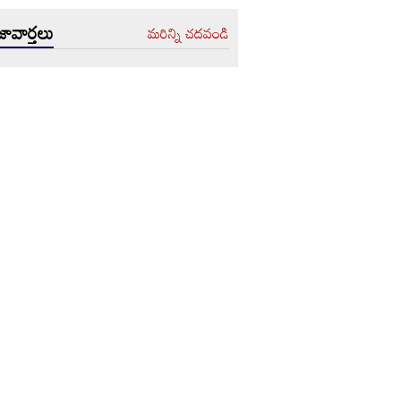
ావార్తలు
మరిన్ని చదవండి