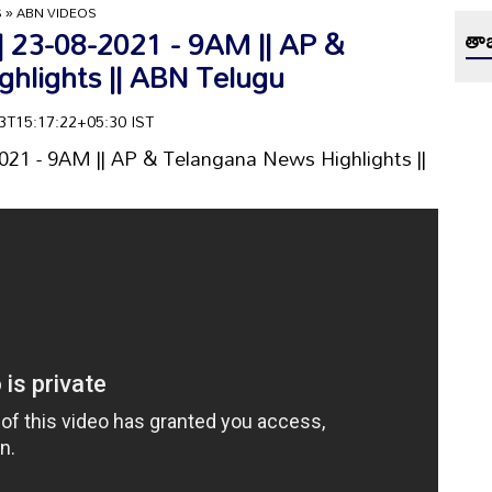
S
»
ABN VIDEOS
| 23-08-2021 - 9AM || AP &
తాజ
hlights || ABN Telugu
-23T15:17:22+05:30 IST
2021 - 9AM || AP & Telangana News Highlights ||