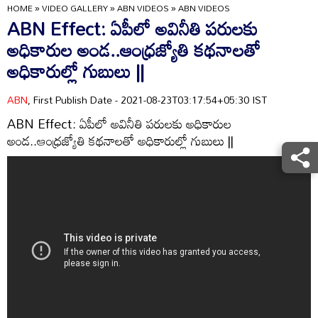
HOME
»
VIDEO GALLERY
»
ABN VIDEOS
»
ABN VIDEOS
ABN Effect: ఏపీలో అవినీతి పరులకు
అధికారుల అండ..ఆంధ్రజ్యోతి కథనాలతో
అధికారుల్లో గుబులు ||
ABN
, First Publish Date - 2021-08-23T03:17:54+05:30 IST
ABN Effect: ఏపీలో అవినీతి పరులకు అధికారుల
అండ..ఆంధ్రజ్యోతి కథనాలతో అధికారుల్లో గుబులు ||