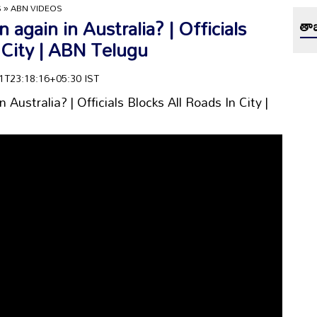
S
»
ABN VIDEOS
again in Australia? | Officials
తాజ
 City | ABN Telugu
-21T23:18:16+05:30 IST
Australia? | Officials Blocks All Roads In City |