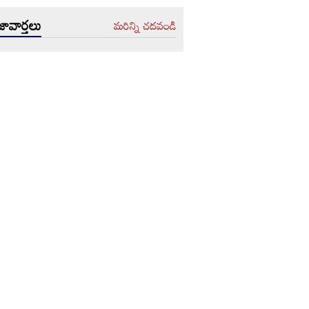
ావార్తలు
మరిన్ని చదవండి