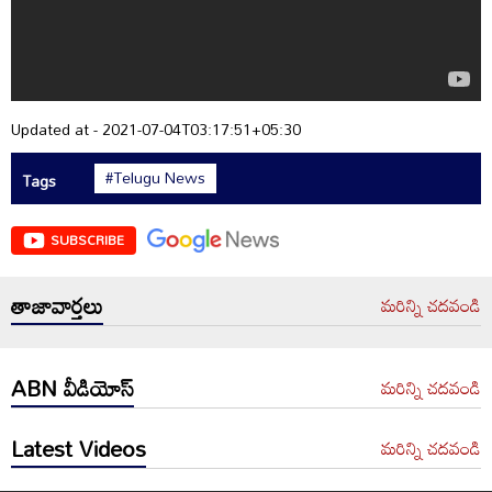
Updated at - 2021-07-04T03:17:51+05:30
#Telugu News
Tags
SUBSCRIBE
తాజావార్తలు
మరిన్ని చదవండి
ABN వీడియోస్
మరిన్ని చదవండి
Latest Videos
మరిన్ని చదవండి