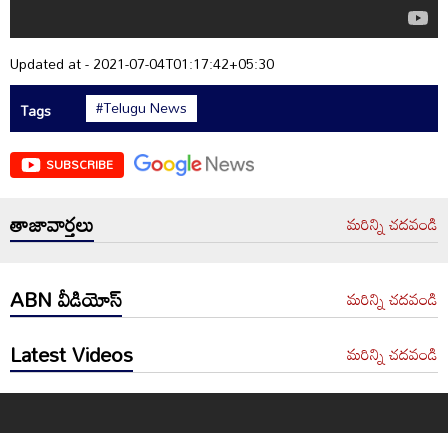
Updated at - 2021-07-04T01:17:42+05:30
#Telugu News
Tags
SUBSCRIBE
తాజావార్తలు
మరిన్ని చదవండి
ABN వీడియోస్
మరిన్ని చదవండి
Latest Videos
మరిన్ని చదవండి