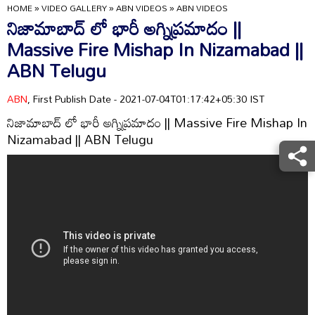
HOME
»
VIDEO GALLERY
»
ABN VIDEOS
»
ABN VIDEOS
నిజామాబాద్ లో భారీ అగ్నిప్రమాదం ||
Massive Fire Mishap In Nizamabad ||
ABN Telugu
ABN
, First Publish Date - 2021-07-04T01:17:42+05:30 IST
నిజామాబాద్ లో భారీ అగ్నిప్రమాదం || Massive Fire Mishap In
Nizamabad || ABN Telugu