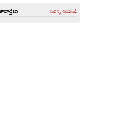
ావార్తలు
మరిన్ని చదవండి