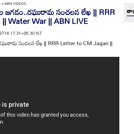
S
»
ABN VIDEOS
ాల జల జగడం..రఘురామ సంచలన లేఖ || RRR
తాజ
 || Water War || ABN LIVE
-02T14:17:31+05:30 IST
డం..రఘురామ సంచలన లేఖ || RRR Letter to CM Jagan ||