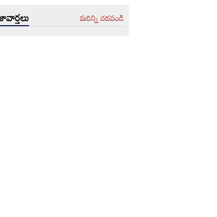
ావార్తలు
మరిన్ని చదవండి