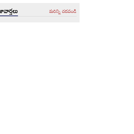
ావార్తలు
మరిన్ని చదవండి