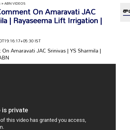
S
»
ABN VIDEOS
 Comment On Amaravati JAC
తాజ
la | Rayaseema Lift Irrigation |
-30T19:16:17+05:30 IST
On Amaravati JAC Srinivas | YS Sharmila |
 ABN