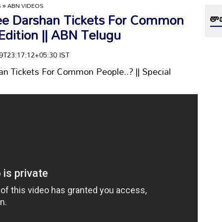
S
»
ABN VIDEOS
e Darshan Tickets For Common
తాజ
 Edition || ABN Telugu
-29T23:17:12+05:30 IST
 Tickets For Common People..? || Special