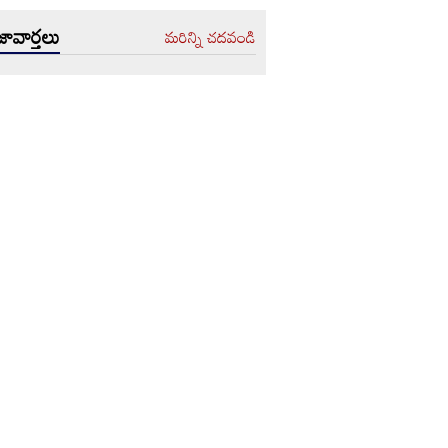
ావార్తలు
మరిన్ని చదవండి