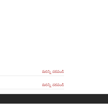
మరిన్ని చదవండి
మరిన్ని చదవండి