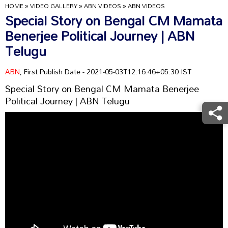
HOME
»
VIDEO GALLERY
»
ABN VIDEOS
»
ABN VIDEOS
Special Story on Bengal CM Mamata
Benerjee Political Journey | ABN
Telugu
ABN
, First Publish Date - 2021-05-03T12:16:46+05:30 IST
Special Story on Bengal CM Mamata Benerjee
Political Journey | ABN Telugu