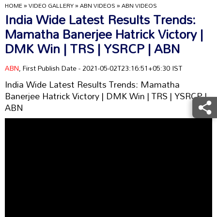
HOME
»
VIDEO GALLERY
»
ABN VIDEOS
»
ABN VIDEOS
India Wide Latest Results Trends:
Mamatha Banerjee Hatrick Victory |
DMK Win | TRS | YSRCP | ABN
ABN
, First Publish Date - 2021-05-02T23:16:51+05:30 IST
India Wide Latest Results Trends: Mamatha
Banerjee Hatrick Victory | DMK Win | TRS | YSRCP |
ABN