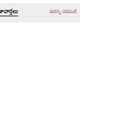
ావార్తలు
మరిన్ని చదవండి