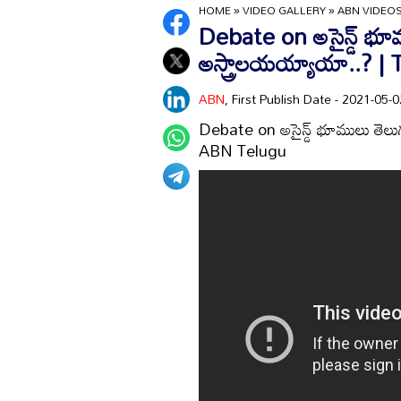
HOME
»
VIDEO GALLERY
»
ABN VIDEO
Debate on అసైన్డ్ భూము
అస్త్రాలయయ్యాయా..? 
ABN
, First Publish Date - 2021-05
Debate on అసైన్డ్ భూములు తెలుగు
ABN Telugu