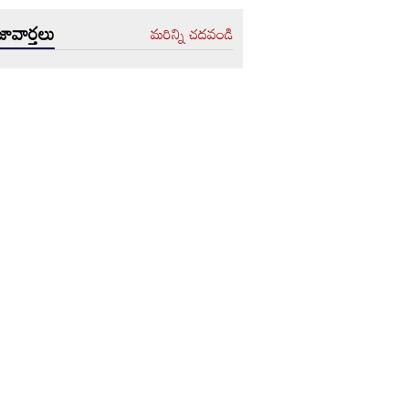
ావార్తలు
మరిన్ని చదవండి