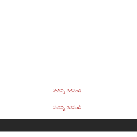
మరిన్ని చదవండి
మరిన్ని చదవండి