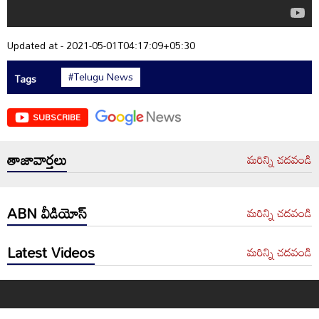
Updated at - 2021-05-01T04:17:09+05:30
#Telugu News
Tags
SUBSCRIBE
తాజావార్తలు
మరిన్ని చదవండి
ABN వీడియోస్
మరిన్ని చదవండి
Latest Videos
మరిన్ని చదవండి