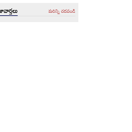
ావార్తలు
మరిన్ని చదవండి