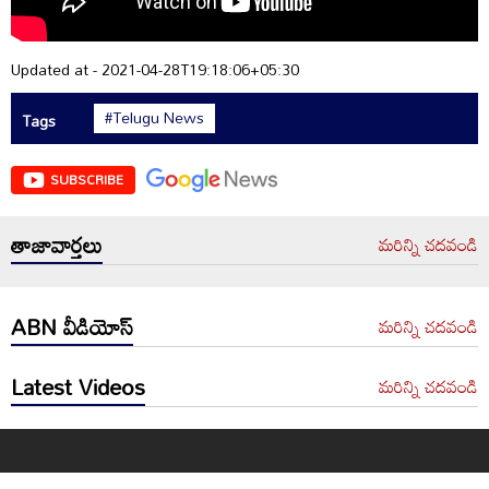
Updated at - 2021-04-28T19:18:06+05:30
#Telugu News
Tags
SUBSCRIBE
తాజావార్తలు
మరిన్ని చదవండి
ABN వీడియోస్
మరిన్ని చదవండి
Latest Videos
మరిన్ని చదవండి