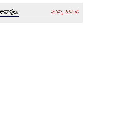
ావార్తలు
మరిన్ని చదవండి