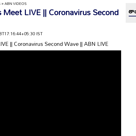
S
»
ABN VIDEOS
s Meet LIVE || Coronavirus Second
తాజ
-28T17:16:44+05:30 IST
IVE || Coronavirus Second Wave || ABN LIVE