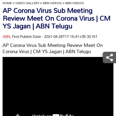
HOME
»
VIDEO GALLERY
»
ABN VIDEOS
»
ABN VIDEOS
AP Corona Virus Sub Meeting
Review Meet On Corona Virus | CM
YS Jagan | ABN Telugu
ABN
, First Publish Date - 2021-04-28T17:16:41+05:30 IST
AP Corona Virus Sub Meeting Review Meet On
Corona Virus | CM YS Jagan | ABN Telugu