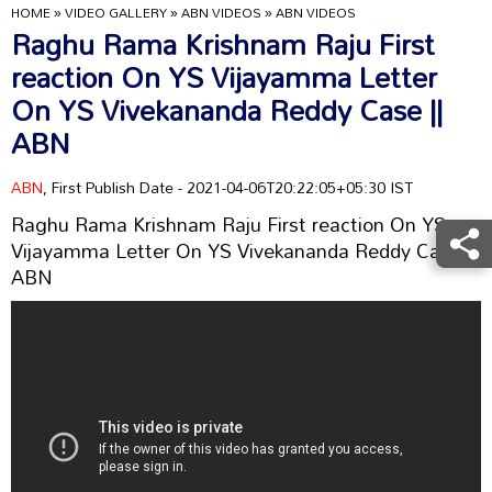
HOME
»
VIDEO GALLERY
»
ABN VIDEOS
»
ABN VIDEOS
Raghu Rama Krishnam Raju First
reaction On YS Vijayamma Letter
On YS Vivekananda Reddy Case ||
ABN
ABN
, First Publish Date - 2021-04-06T20:22:05+05:30 IST
Raghu Rama Krishnam Raju First reaction On YS
Vijayamma Letter On YS Vivekananda Reddy Case ||
ABN