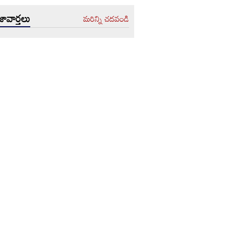
ావార్తలు
మరిన్ని చదవండి