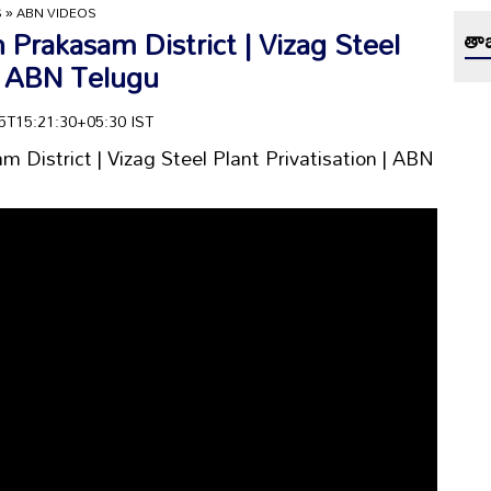
S
»
ABN VIDEOS
Prakasam District | Vizag Steel
తాజ
 | ABN Telugu
-05T15:21:30+05:30 IST
 District | Vizag Steel Plant Privatisation | ABN