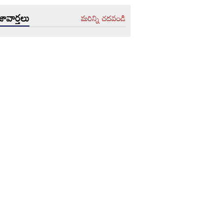
ావార్తలు
మరిన్ని చదవండి