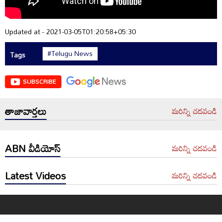
Updated at - 2021-03-05T01:20:58+05:30
#Telugu News
Tags
SUBSCRIBE
తాజావార్తలు
మరిన్ని చదవండి
ABN వీడియోస్
మరిన్ని చదవండి
Latest Videos
మరిన్ని చదవండి