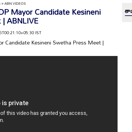
S
»
ABN VIDEOS
TDP Mayor Candidate Kesineni
తాజ
 | ABNLIVE
-05T00:21:10+05:30 IST
r Candidate Kesineni Swetha Press Meet |