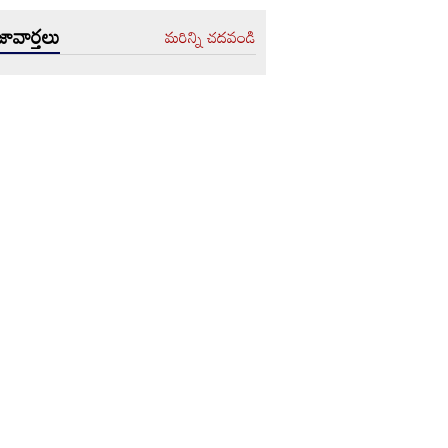
ావార్తలు
మరిన్ని చదవండి