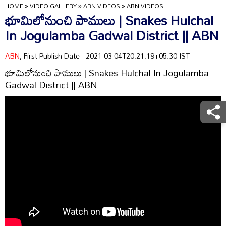
HOME
»
VIDEO GALLERY
»
ABN VIDEOS
»
ABN VIDEOS
భూమిలోనుంచి పాములు | Snakes Hulchal
In Jogulamba Gadwal District || ABN
ABN
, First Publish Date - 2021-03-04T20:21:19+05:30 IST
భూమిలోనుంచి పాములు | Snakes Hulchal In Jogulamba
Gadwal District || ABN