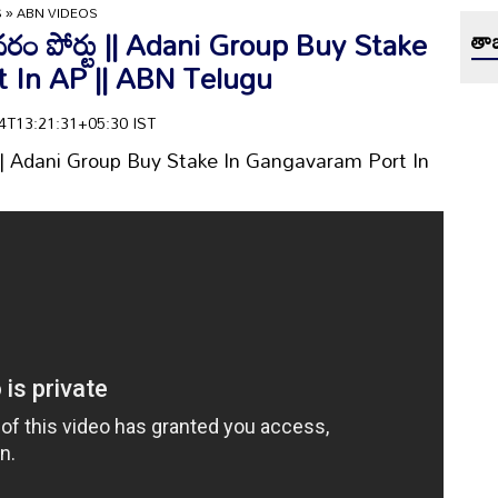
S
»
ABN VIDEOS
ంగవరం పోర్టు || Adani Group Buy Stake
తాజ
 In AP || ABN Telugu
-04T13:21:31+05:30 IST
ర్టు || Adani Group Buy Stake In Gangavaram Port In