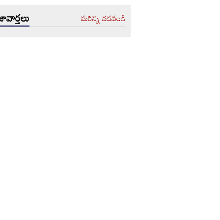
ావార్తలు
మరిన్ని చదవండి