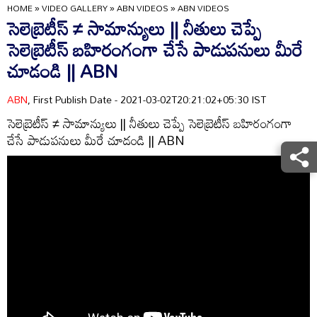
HOME
»
VIDEO GALLERY
»
ABN VIDEOS
»
ABN VIDEOS
సెలెబ్రెటీస్ ≠ సామాన్యులు || నీతులు చెప్పే
సెలెబ్రెటీస్ బహిరంగంగా చేసే పాడుపనులు మీరే
చూడండి || ABN
ABN
, First Publish Date - 2021-03-02T20:21:02+05:30 IST
సెలెబ్రెటీస్ ≠ సామాన్యులు || నీతులు చెప్పే సెలెబ్రెటీస్ బహిరంగంగా
చేసే పాడుపనులు మీరే చూడండి || ABN