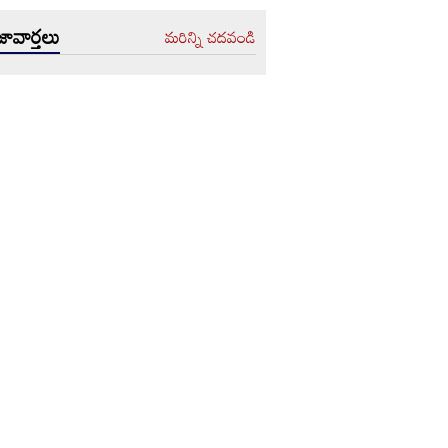
ావార్తలు
మరిన్ని చదవండి