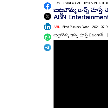
HOME
»
VIDEO GALLERY
»
ABN ENTER
బుట్టబొమ్మ డాన్స్ చూస్
ABN Entertainmen
ABN
, First Publish Date - 2021-07
బుట్టబొమ్మ డాన్స్ చూస్తే నిజంగ