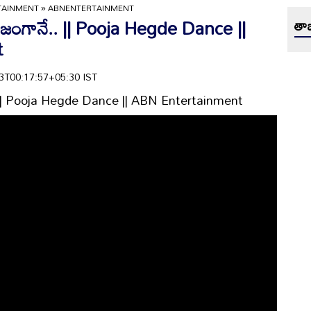
TAINMENT
»
ABNENTERTAINMENT
తే నిజంగానే.. || Pooja Hegde Dance ||
తాజ
t
-03T00:17:57+05:30 IST
ానే.. || Pooja Hegde Dance || ABN Entertainment