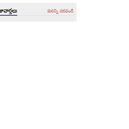
ావార్తలు
మరిన్ని చదవండి