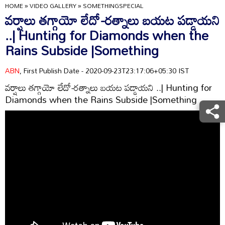
HOME
»
VIDEO GALLERY
»
SOMETHINGSPECIAL
వర్షాలు తగ్గాయో లేదో-రత్నాలు బయట పడ్డాయని
..| Hunting for Diamonds when the
Rains Subside |Something
ABN
, First Publish Date - 2020-09-23T23:17:06+05:30 IST
వర్షాలు తగ్గాయో లేదో-రత్నాలు బయట పడ్డాయని ..| Hunting for
Diamonds when the Rains Subside |Something