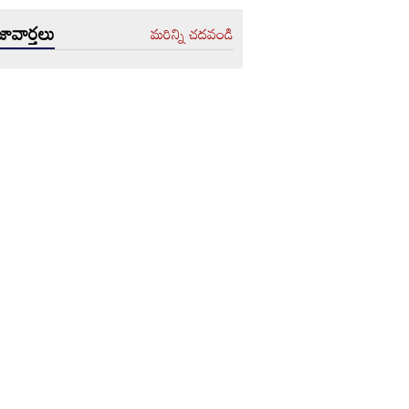
ావార్తలు
మరిన్ని చదవండి