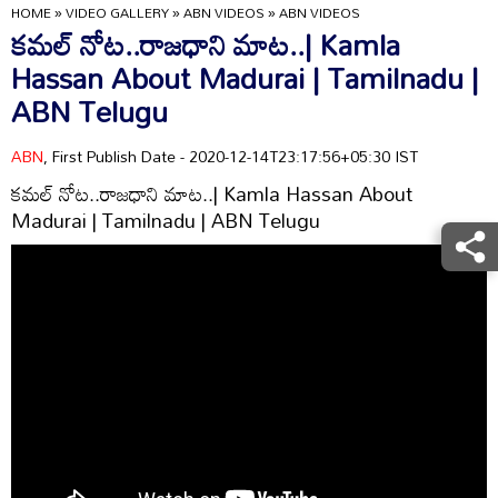
HOME
»
VIDEO GALLERY
»
ABN VIDEOS
»
ABN VIDEOS
కమల్ నోట..రాజధాని మాట..| Kamla
Hassan About Madurai | Tamilnadu |
ABN Telugu
ABN
, First Publish Date - 2020-12-14T23:17:56+05:30 IST
కమల్ నోట..రాజధాని మాట..| Kamla Hassan About
Madurai | Tamilnadu | ABN Telugu