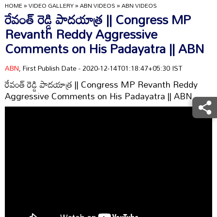
HOME
»
VIDEO GALLERY
»
ABN VIDEOS
»
ABN VIDEOS
రేవంత్ రెడ్డి పాదయాత్ర || Congress MP
Revanth Reddy Aggressive
Comments on His Padayatra || ABN
ABN
, First Publish Date - 2020-12-14T01:18:47+05:30 IST
రేవంత్ రెడ్డి పాదయాత్ర || Congress MP Revanth Reddy
Aggressive Comments on His Padayatra || ABN