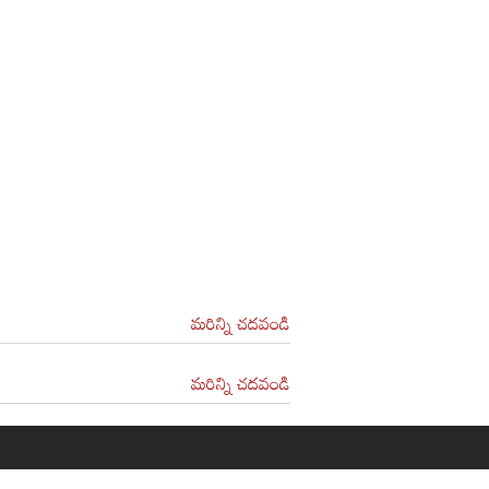
మరిన్ని చదవండి
మరిన్ని చదవండి