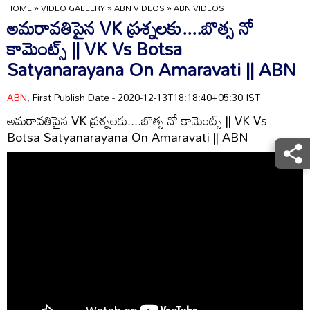
HOME
»
VIDEO GALLERY
»
ABN VIDEOS
»
ABN VIDEOS
అమరావతిపైన VK ప్రశ్నలకు....బొత్స నో
కామెంట్స్ || VK Vs Botsa
Satyanarayana On Amaravati || ABN
ABN
, First Publish Date - 2020-12-13T18:18:40+05:30 IST
అమరావతిపైన VK ప్రశ్నలకు....బొత్స నో కామెంట్స్ || VK Vs
Botsa Satyanarayana On Amaravati || ABN