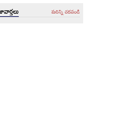
ావార్తలు
మరిన్ని చదవండి