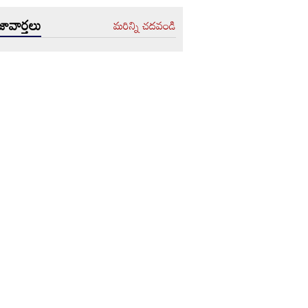
ావార్తలు
మరిన్ని చదవండి