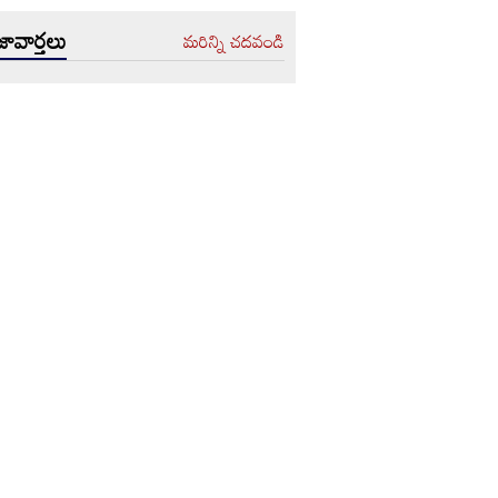
ావార్తలు
మరిన్ని చదవండి