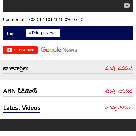
Updated at - 2020-12-10T23:18:09+05:30
#Telugu News
Tags
SUBSCRIBE
తాజావార్తలు
మరిన్ని చదవండి
ABN వీడియోస్
మరిన్ని చదవండి
Latest Videos
మరిన్ని చదవండి