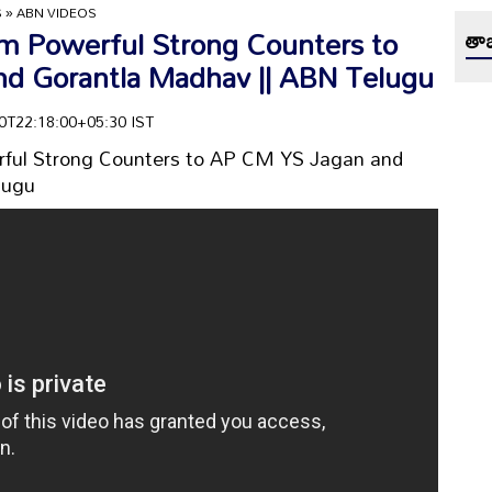
S
»
ABN VIDEOS
am Powerful Strong Counters to
తాజ
d Gorantla Madhav || ABN Telugu
-10T22:18:00+05:30 IST
rful Strong Counters to AP CM YS Jagan and
lugu