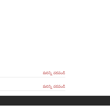
మరిన్ని చదవండి
మరిన్ని చదవండి