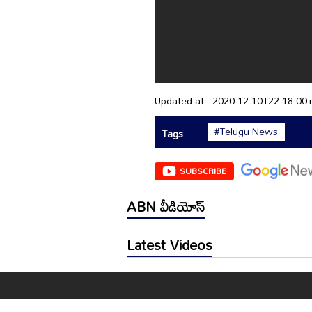
Updated at - 2020-12-10T22:18:00
#Telugu News
Tags
SUBSCRIBE
ABN వీడియోస్
Latest Videos