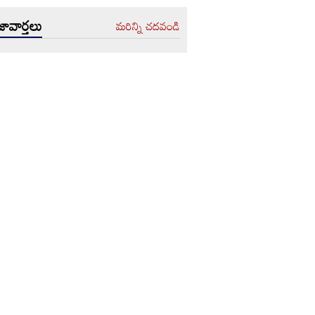
ావార్తలు
మరిన్ని చదవండి