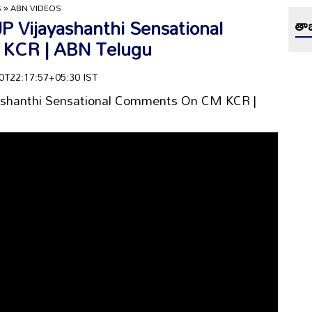
S
»
ABN VIDEOS
| BJP Vijayashanthi Sensational
తాజ
KCR | ABN Telugu
-10T22:17:57+05:30 IST
Vijayashanthi Sensational Comments On CM KCR |