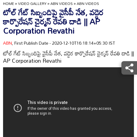
HOME
»
VIDEO GALLERY
»
ABN VIDEOS
»
ABN VIDEOS
టోల్‌ గేట్‌ సిబ్బందిపై వైసీపీ నేత, వడ్డెర
కార్పొరేషన్‌ చైర్మన్‌ రేవతి దాడి || AP
Corporation Revathi
ABN
, First Publish Date - 2020-12-10T16:18:14+05:30 IST
టోల్‌ గేట్‌ సిబ్బందిపై వైసీపీ నేత, వడ్డెర కార్పొరేషన్‌ చైర్మన్‌ రేవతి దాడి ||
AP Corporation Revathi